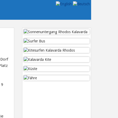
 Dorf
Platz
 9
ie