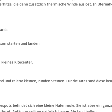
itze, die dann zusätzlich thermische Winde auslöst. In Ufernäh
arda.
zum starten und landen.
 kleines Kitecenter.
d und relativ kleinen, runden Steinen. Für die Kites sind diese kei
spots befindet sich eine kleine Hafenmole. Sie ist aber ein ganz
fernt. Anfänger sollten natürlich besser Abstand halten.