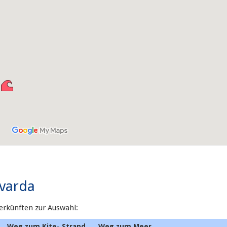
avarda
terkünften zur Auswahl:
Weg zum Kite- Strand
Weg zum Meer